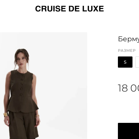
Берму
РАЗМЕР
S
18 