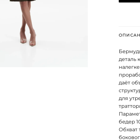
ОПИСА
Бермуд
деталь 
налегке
прорабо
даёт об
структу
для утр
траттор
Парамет
бедер 1
Обхват 
боковог