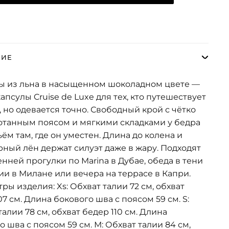
НИЕ
ы из льна в насыщенном шоколадном цвете —
капсулы Cruise de Luxe для тех, кто путешествует
, но одевается точно. Свободный крой с чётко
танным поясом и мягкими складками у бедра
ъём там, где он уместен. Длина до колена и
рный лён держат силуэт даже в жару. Подходят
енней прогулки по Marina в Дубае, обеда в тени
ии в Милане или вечера на террасе в Капри.
ры изделия: Xs: Обхват талии 72 см, обхват
07 см. Длина бокового шва с поясом 59 см. S:
талии 78 см, обхват бедер 110 см. Длина
о шва с поясом 59 см. М: Обхват талии 84 см,