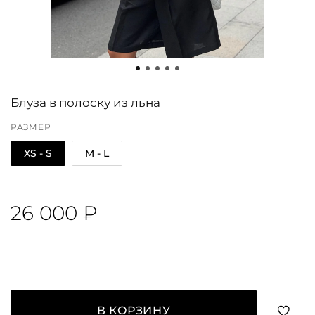
Блуза в полоску из льна
РАЗМЕР
XS - S
M - L
26 000 ₽
В КОРЗИНУ