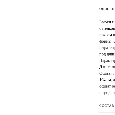
ОПИСАН
Брюки и
оттенков
поясом и
формы. C
в тратто
под длин
Параметр
Длина по
Обхват т
104 см, 
обхват б
внутренн
СОСТАВ