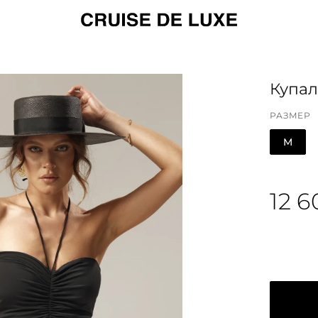
Купал
РАЗМЕР
M
12 6