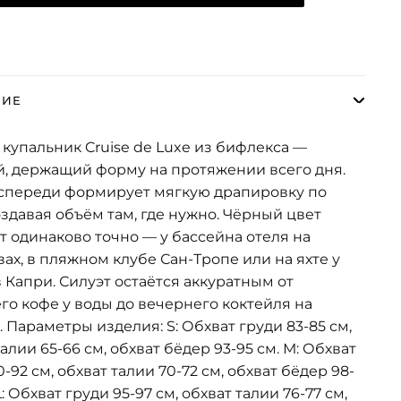
НИЕ
купальник Cruise de Luxe из бифлекса —
, держащий форму на протяжении всего дня.
спереди формирует мягкую драпировку по
оздавая объём там, где нужно. Чёрный цвет
т одинаково точно — у бассейна отеля на
ах, в пляжном клубе Сан-Тропе или на яхте у
 Капри. Силуэт остаётся аккуратным от
го кофе у воды до вечернего коктейля на
. Параметры изделия: S: Обхват груди 83-85 см,
талии 65-66 см, обхват бёдер 93-95 см. М: Обхват
-92 см, обхват талии 70-72 см, обхват бёдер 98-
L: Обхват груди 95-97 см, обхват талии 76-77 см,