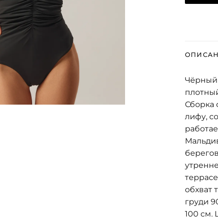
ОПИСА
Чёрный 
плотный
Сборка 
лифу, с
работае
Мальдив
берегов
утренне
террасе
обхват 
груди 90
100 см. 