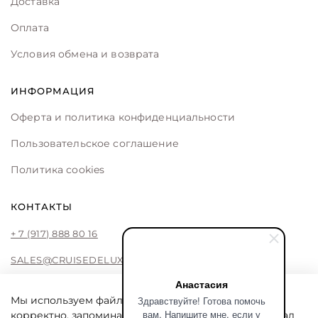
Доставка
Оплата
Условия обмена и возврата
ИНФОРМАЦИЯ
Оферта и политика конфиденциальности
Пользовательское соглашение
Политика cookies
КОНТАКТЫ
+ 7 (917) 888 80 16
SALES@CRUISEDELUXE.STORE
Анастасия
Здравствуйте! Готова помочь
Мы используем файлы cookie, чтобы сайт работал
вам. Напишите мне, если у
корректно, запоминал ваши предпочтения и помогал
CRUISE DE LUXE