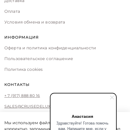
Доставка
Оплата
Условия обмена и возврата
ИНФОРМАЦИЯ
Оферта и политика конфиденциальности
Пользовательское соглашение
Политика cookies
КОНТАКТЫ
+ 7 (917) 888 80 16
SALES@CRUISEDELUXE.STORE
Анастасия
Здравствуйте! Готова помочь
Мы используем файлы cookie, чтобы сайт работал
вам. Напишите мне, если у
корректно, запоминал ваши предпочтения и помогал
CRUISE DE LUXE