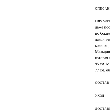
ОПИСАН
Низ бики
даже пос
по бокам
лаконичн
коллекци
Мальдива
которая 
95 см. M
77 см, о
СОСТАВ
УХОД
ДОСТАВ