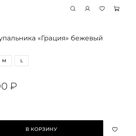
упальника «Грация» бежевый
M
L
00 ₽
В КОРЗИНУ