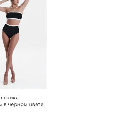
альника
» в черном цвете