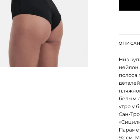
ОПИСА
Низ куп
нейлон 
полоса 
деталей
пляжног
белым а
утро у 
Сан-Тро
«Сицили
Парамет
92 см. М