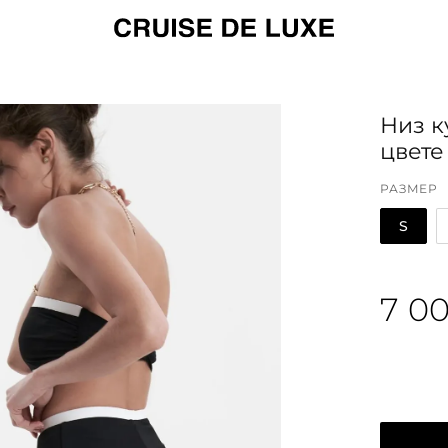
Низ к
цвете
РАЗМЕР
S
7 0