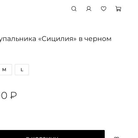
упальника «Сицилия» в черном
M
L
00 ₽