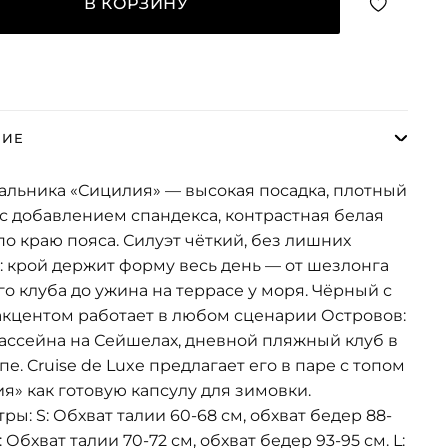
В КОРЗИНУ
НИЕ
альника «Сицилия» — высокая посадка, плотный
с добавлением спандекса, контрастная белая
по краю пояса. Силуэт чёткий, без лишних
: крой держит форму весь день — от шезлонга
о клуба до ужина на террасе у моря. Чёрный с
кцентом работает в любом сценарии Островов:
бассейна на Сейшелах, дневной пляжный клуб в
пе. Cruise de Luxe предлагает его в паре с топом
я» как готовую капсулу для зимовки.
ры: S: Обхват талии 60-68 см, обхват бедер 88-
: Обхват талии 70-72 см, обхват бедер 93-95 см. L: