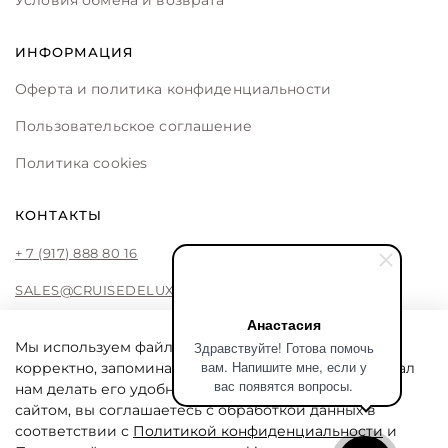
ИНФОРМАЦИЯ
Оферта и политика конфиденциальности
Пользовательское соглашение
Политика cookies
КОНТАКТЫ
+ 7 (917) 888 80 16
SALES@CRUISEDELUXE.STORE
Анастасия
Здравствуйте! Готова помочь
Мы используем файлы cookie, чтобы сайт работал
вам. Напишите мне, если у
корректно, запоминал ваши предпочтения и помогал
CRUISE DE LUXE
вас появятся вопросы.
нам делать его удобнее. Продолжая пользоваться
Cruise De Luxe online store by Liliya Fattakhova
сайтом, вы соглашаетесь с обработкой данных в
соответствии с
Политикой конфиденциальности
и