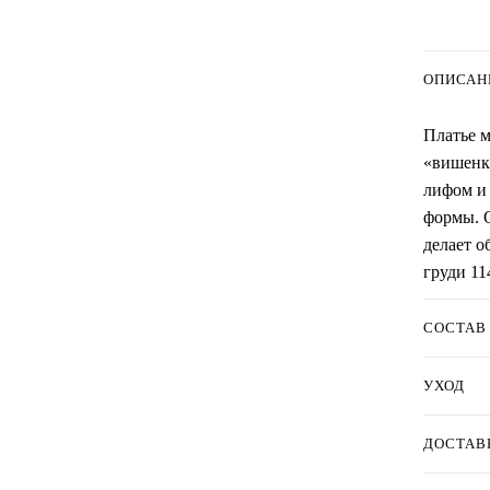
ОПИСАН
Платье м
«вишенк
лифом и 
формы. О
делает о
груди 11
СОСТАВ
УХОД
ДОСТАВ