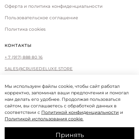
Оферта и политика конфиденциальности
Пользовательское соглашение
Политика cookies
КОНТАКТЫ
+ 7 (917) 888 80 16
SALES@CRUISEDELUXE.STORE
Мы используем файлы cookie, чтобы сайт работал
корректно, запоминал ваши предпочтения и помогал
CRUISE DE LUXE
нам делать его удобнее. Продолжая пользоваться
Cruise De Luxe online store by Liliya Fattakhova
сайтом, вы соглашаетесь с обработкой данных в
соответствии с
Политикой конфиденциальности
и
Политикой использования cookie
.
0
Принять