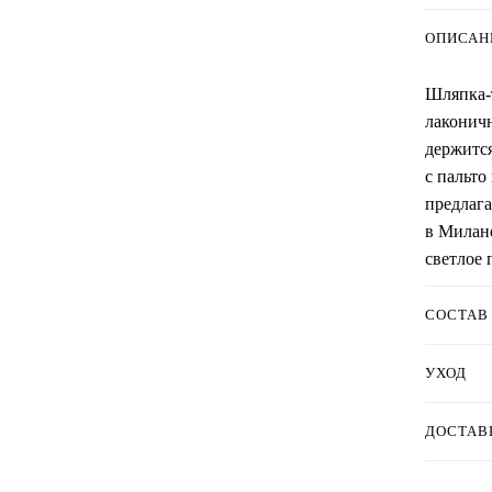
ОПИСАН
Шляпка-т
лаконичн
держится
с пальто
предлага
в Милане
светлое 
СОСТАВ
УХОД
ДОСТАВ