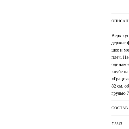
ОПИСАН
Верх куп
держит ф
шее и мя
плеч. На
одинаков
клубе на
«Грация»
82 см, о
грудью 7
СОСТАВ
УХОД