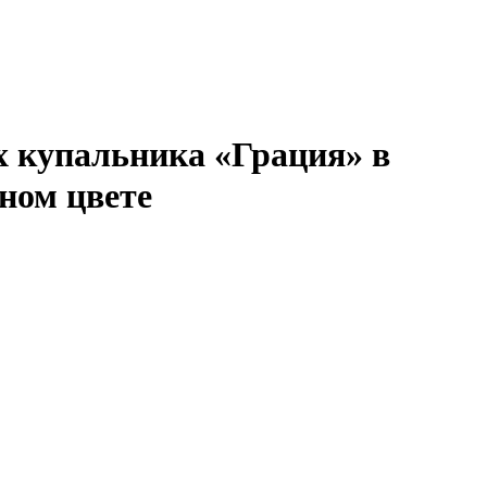
х купальника «Грация» в
еном цвете
В КОРЗИНУ