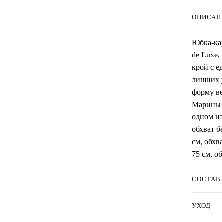
ОПИСАН
Юбка-кар
de Luxe,
крой с е
лишних 
форму ве
Марины и
одном из
обхват б
см, обхв
75 см, о
СОСТАВ
УХОД