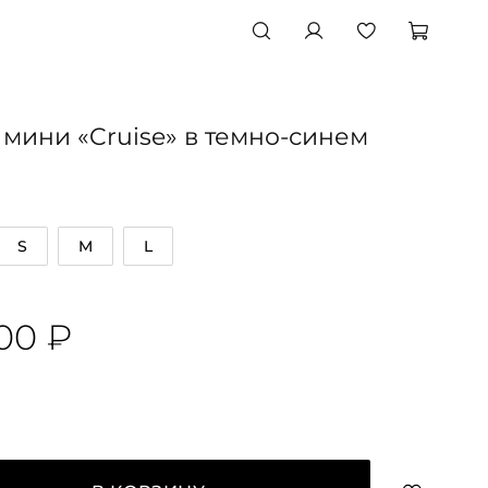
мини «Cruise» в темно-синем
S
M
L
00 ₽