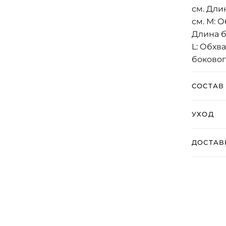
см. Дли
см. М: О
Длина б
L: Обхва
боковог
СОСТАВ
УХОД
ДОСТАВ