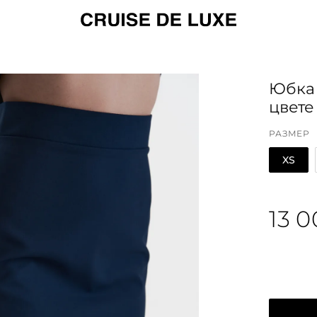
Юбка 
цвете
РАЗМЕР
XS
13 0