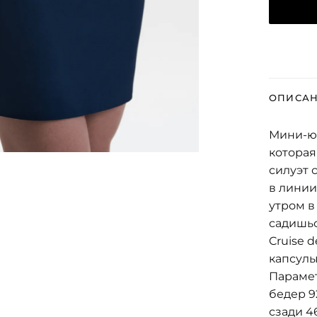
ОПИСА
Мини-юб
которая
силуэт 
в линии
утром в
садишьс
Cruise 
капсулы
Парамет
бедер 9
сзади 46