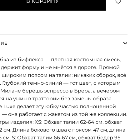
В КОРЗИНУ
НИЕ
ка из бифлекса — плотная костюмная смесь,
 держит форму и не мнётся в дороге. Прямой
с широким поясом на талии: никаких сборок, всё
. Глубокий темно-синий — тот цвет, с которым
 Милане берёшь эспрессо в Брера, а вечером
я на ужин в траттории без замены образа.
de Luxe делает эту юбку частью полноценной
 — она работает с жакетом из той же коллекции.
ры изделия: XS: Обхват талии 62-64 см, обхват
2 см. Длина бокового шва с поясом 47 см, длина
 см. S: Обхват талии 66-67 см, обхват бедер 95