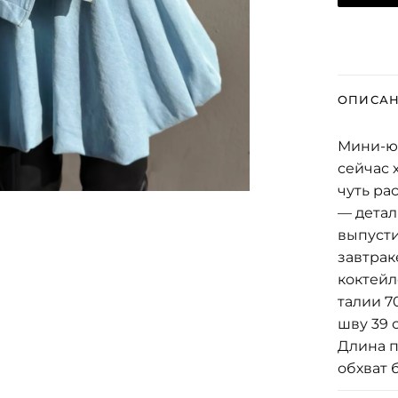
ОПИСА
Мини-юб
сейчас 
чуть ра
— детал
выпусти
завтрак
коктейл
талии 7
шву 39 с
Длина п
обхват 