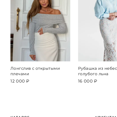
Лонгслив с открытыми
Рубашка из небес
плечами
голубого льна
12 000 ₽
16 000 ₽