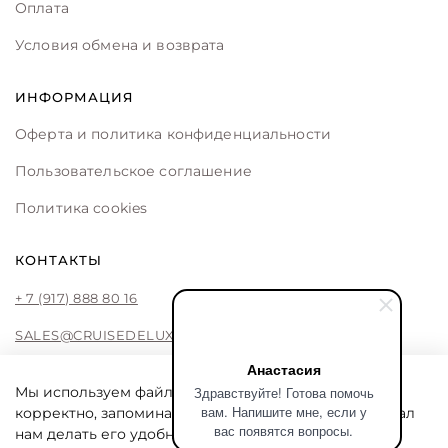
Оплата
Условия обмена и возврата
ИНФОРМАЦИЯ
Оферта и политика конфиденциальности
Пользовательское соглашение
Политика cookies
КОНТАКТЫ
+ 7 (917) 888 80 16
SALES@CRUISEDELUXE.STORE
Анастасия
Здравствуйте! Готова помочь
Мы используем файлы cookie, чтобы сайт работал
вам. Напишите мне, если у
корректно, запоминал ваши предпочтения и помогал
CRUISE DE LUXE
вас появятся вопросы.
нам делать его удобнее. Продолжая пользоваться
Cruise De Luxe online store by Liliya Fattakhova