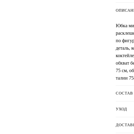
ОПИСАН
Юбка мид
расклеше
по фигу
деталь, 
коктейле
обхват б
75 см, о
талии 75
СОСТАВ
УХОД
ДОСТАВ