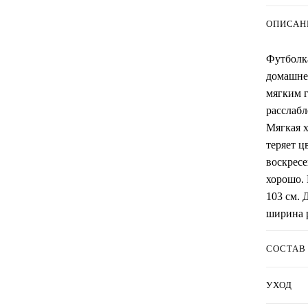
ОПИСАН
Футболка
домашней
мягким 
расслабл
Мягкая х
теряет ц
воскресе
хорошо. 
103 см. 
ширина р
СОСТАВ
УХОД