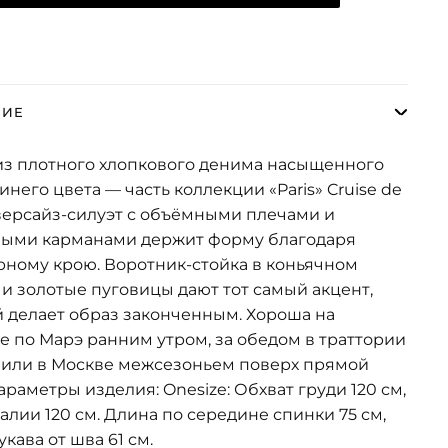
НИЕ
из плотного хлопкового денима насыщенного
инего цвета — часть коллекции «Paris» Cruise de
версайз-силуэт с объёмными плечами и
ными карманами держит форму благодаря
рному крою. Воротник-стойка в коньячном
 и золотые пуговицы дают тот самый акцент,
 делает образ законченным. Хороша на
е по Марэ ранним утром, за обедом в траттории
 или в Москве межсезоньем поверх прямой
араметры изделия: Onesize: Обхват груди 120 см,
талии 120 см. Длина по середине спинки 75 см,
укава от шва 61 см.