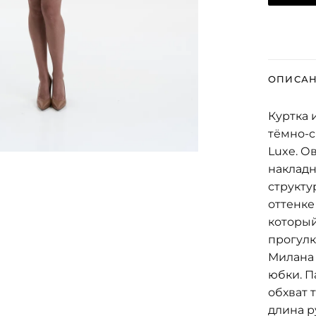
ОПИСА
Куртка 
тёмно-с
Luxe. О
наклад
структу
оттенке
который
прогулк
Милана
юбки. П
обхват 
длина р