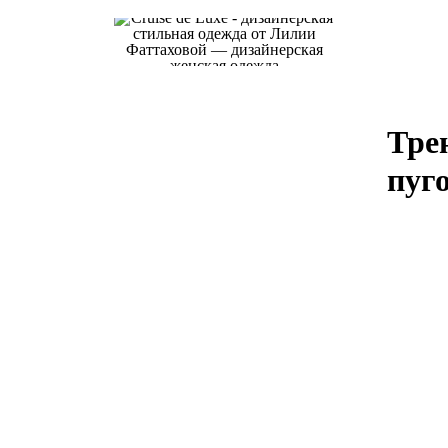
Тре
пуг