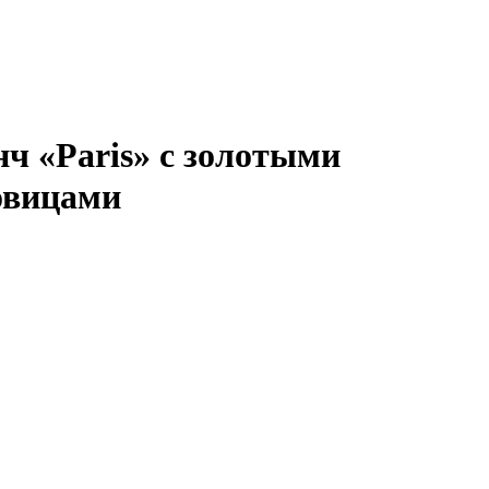
нч «Paris» с золотыми
овицами
В КОРЗИНУ