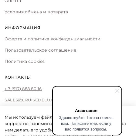
Оплата
Условия обмена и возврата
ИНФОРМАЦИЯ
Оферта и политика конфиденциальности
Пользовательское соглашение
Политика cookies
КОНТАКТЫ
+ 7 (917) 888 80 16
SALES@CRUISEDELUXE.STORE
Анастасия
Здравствуйте! Готова помочь
Мы используем файлы cookie, чтобы сайт работал
вам. Напишите мне, если у
корректно, запоминал ваши предпочтения и помогал
CRUISE DE LUXE
вас появятся вопросы.
нам делать его удобнее. Продолжая пользоваться
Cruise De Luxe online store by Liliya Fattakhova