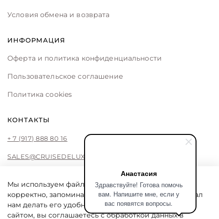
Условия обмена и возврата
ИНФОРМАЦИЯ
Оферта и политика конфиденциальности
Пользовательское соглашение
Политика cookies
КОНТАКТЫ
+ 7 (917) 888 80 16
SALES@CRUISEDELUXE.STORE
Анастасия
Здравствуйте! Готова помочь
Мы используем файлы cookie, чтобы сайт работал
вам. Напишите мне, если у
корректно, запоминал ваши предпочтения и помогал
CRUISE DE LUXE
вас появятся вопросы.
нам делать его удобнее. Продолжая пользоваться
Cruise De Luxe online store by Liliya Fattakhova
сайтом, вы соглашаетесь с обработкой данных в