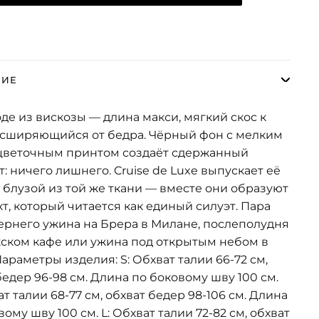
НИЕ
де из вискозы — длина макси, мягкий скос к
асширяющийся от бедра. Чёрный фон с мелким
цветочным принтом создаёт сдержанный
т: ничего лишнего. Cruise de Luxe выпускает её
с блузой из той же ткани — вместе они образуют
т, который читается как единый силуэт. Пара
ернего ужина на Брера в Милане, послеполудня
ском кафе или ужина под открытым небом в
Параметры изделия: S: Обхват талии 66-72 см,
бедер 96-98 см. Длина по боковому шву 100 см.
ат талии 68-77 см, обхват бедер 98-106 см. Длина
вому шву 100 см. L: Обхват талии 72-82 см, обхват