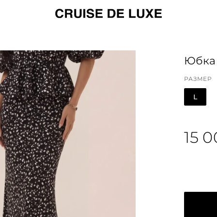
Юбка 
РАЗМЕР
L
15 0