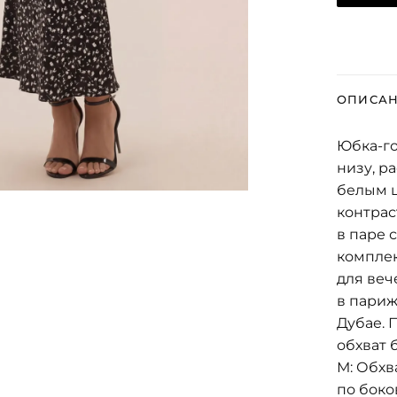
ОПИСА
Юбка-го
низу, р
белым 
контрас
в паре 
комплек
для веч
в париж
Дубае. 
обхват 
М: Обхв
по боко