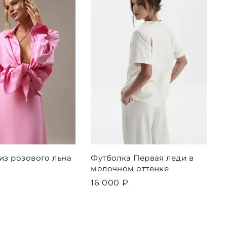
из розового льна
Футболка Первая леди в
Р
молочном оттенке
б
16 000 ₽
1